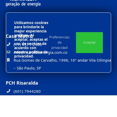
Utilizamos cookies
para brindarle la
mejor experiencia
en línea. Al
Casa Matriz
Preferencias
aceptar, aceptas el
de
Aceptar
uso de cookies de
(11) 4571-2400
privacidad
acuerdo con
nuestra política de
info@risaraldaenergia.com.co
privacidad.
Rua Gomes de Carvalho, 1996, 16º andar Vila Olímpia
– São Paulo, SP
PCH Risaralda
(601) 7944280
Carrera 17 No. 93 – 09 – Bogotá, Colombia