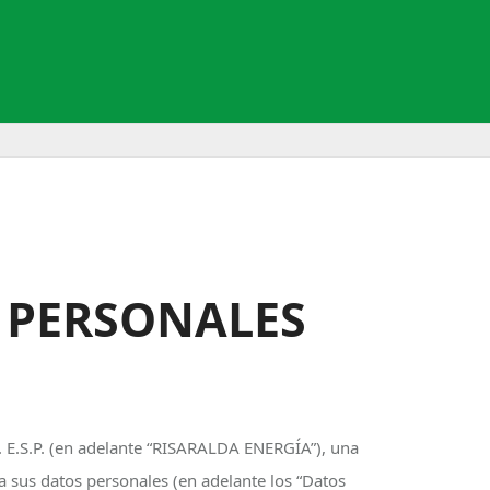
S PERSONALES
. E.S.P. (en adelante “RISARALDA ENERGÍA”), una
 sus datos personales (en adelante los “Datos