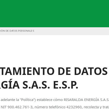
CIÓN DE DATOS PERSONALES
ATAMIENTO DE DATO
A S.A.S. E.S.P.
n adelante la “Política”) establece cómo RISARALDA ENERGÍA S.A.S
NIT 900.462.761-3, número telefónico 4232960, recolecta y trata