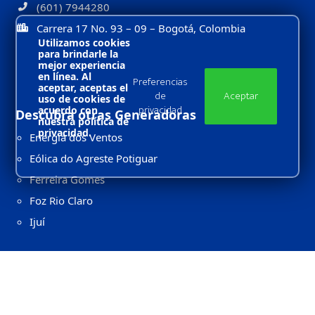
(601) 7944280
Carrera 17 No. 93 – 09 – Bogotá, Colombia
Utilizamos cookies
para brindarle la
mejor experiencia
en línea. Al
Preferencias
aceptar, aceptas el
de
Aceptar
uso de cookies de
privacidad
acuerdo con
Descubra otras Generadoras
nuestra política de
privacidad.
Energia dos Ventos
Eólica do Agreste Potiguar
Ferreira Gomes
Foz Rio Claro
Ijuí
La Virgen
Lavrinhas
Queluz