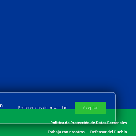
Energia dos Ventos
La Virgen
Eólica do Agreste
Lavrinhas
Potiguar
Queluz
Ferreira Gomes
Risaralda
Foz Rio Claro
UFV Pitombeira
Ijuí
Verde 8
on
Preferencias de privacidad
Aceptar
Política de Protección de Datos Personales
Trabaja con nosotros
Defensor del Pueblo