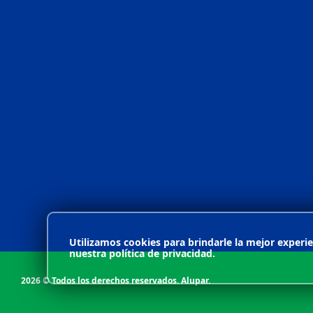
(11) 4571-2400
info@risaraldaenergia.com.co
Rua Gomes de Carvalho, 1996, 16º andar Vila
Olímpia – São Paulo, SP
(601) 7944280
Carrera 17 No. 93 – 09 – Bogotá, Colombia
Utilizamos cookies para brindarle la mejor experie
nuestra política de privacidad.
2026 © Todos los derechos reservados. Alupar.