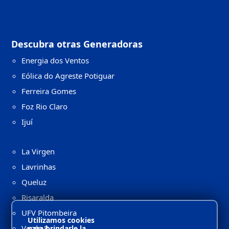
Descubra otras Generadoras
Energia dos Ventos
Eólica do Agreste Potiguar
Ferreira Gomes
Foz Rio Claro
Ijuí
La Virgen
Lavrinhas
Queluz
Risaralda
UFV Pitombeira
Utilizamos cookies
Verde 8
para brindarle la